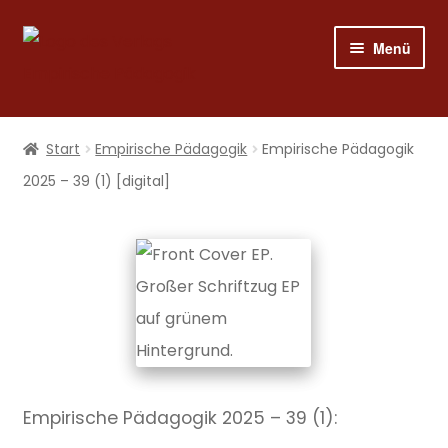
Zur
Zum
Menü
Navigation
Inhalt
springen
springen
Shop
Start
Empirische Pädagogik
Empirische Pädagogik
Programm
2025 – 39 (1) [digital]
Publizieren
Suche
Mein Konto
Empirische Pädagogik 2025 – 39 (1):