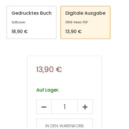
Gedrucktes Buch
Digitale Ausgabe
Softcover
DRM-freies PDF
18,90 €
13,90 €
13,90 €
Auf Lager.
Empirische
Pädagogik
2025
–
IN DEN WARENKORB