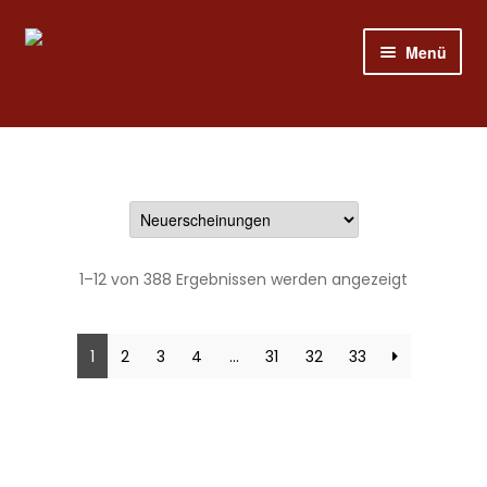
Zur
Zum
Menü
Navigation
Inhalt
springen
springen
Shop
Programm
Publizieren
1–12 von 388 Ergebnissen werden angezeigt
Suche
1
2
3
4
…
31
32
33
Mein Konto