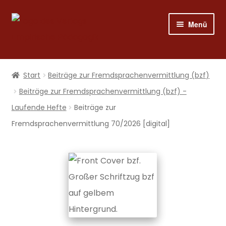
Zur
Zum
Menü
Navigation
Inhalt
springen
springen
Shop
Start
Beiträge zur Fremdsprachen­vermittlung (bzf)
Programm
Beiträge zur Fremdsprachenvermittlung (bzf) -
Laufende Hefte
Beiträge zur
Publizieren
Fremdsprachenvermittlung 70/2026 [digital]
Suche
Mein Konto