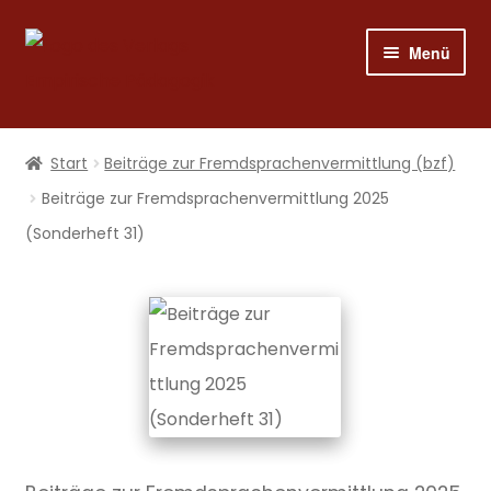
Zur
Zum
Menü
Navigation
Inhalt
springen
springen
Shop
Start
Beiträge zur Fremdsprachen­vermittlung (bzf)
Programm
Beiträge zur Fremdsprachenvermittlung 2025
(Sonderheft 31)
Publizieren
Suche
Mein Konto