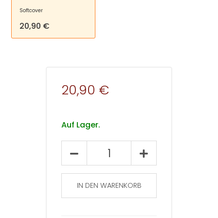
Softcover
20,90 €
20,90 €
Auf Lager.
Beiträge
zur
Fremdsprachenvermittlung
2025
IN DEN WARENKORB
(Sonderheft
31)