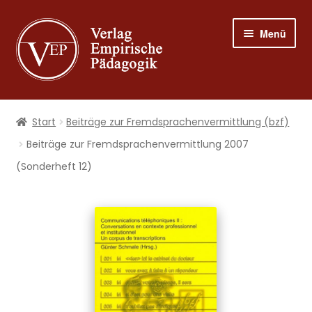
Zur
Zum
Menü
Navigation
Inhalt
springen
springen
Shop
Start
Beiträge zur Fremdsprachen­vermittlung (bzf)
Programm
Beiträge zur Fremdsprachenvermittlung 2007
(Sonderheft 12)
Publizieren
Suche
Mein Konto