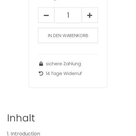
Beiträge
zur
Fremdsprachenvermittlung
2007
IN DEN WARENKORB
(Sonderheft
12)
Menge
sichere Zahlung
14 Tage Widerruf
Inhalt
1. Introduction