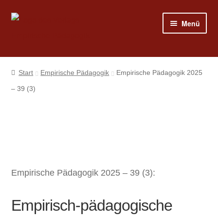
Zur
Zum
Menü
Navigation
Inhalt
springen
springen
Shop
Start
Empirische Pädagogik
Empirische Pädagogik 2025
Programm
– 39 (3)
Publizieren
Suche
Empirische Pädagogik 2025 – 39 (3):
Mein Konto
Empirisch-pädagogische