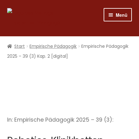
Zur
Zum
Menü
Navigation
Inhalt
springen
springen
Shop
Start
Empirische Pädagogik
Empirische Pädagogik
Programm
2025 – 39 (3) Kap. 2 [digital]
Publizieren
Suche
Mein Konto
In: Empirische Pädagogik 2025 – 39 (3):