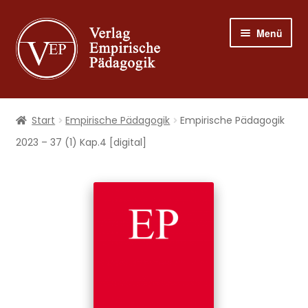
Zur
Zum
Menü
Navigation
Inhalt
springen
springen
Shop
Start
Empirische Pädagogik
Empirische Pädagogik
Programm
2023 – 37 (1) Kap.4 [digital]
Publizieren
Suche
Mein Konto