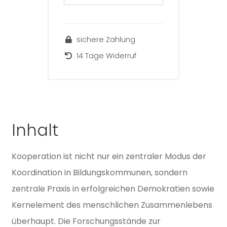
37
(1)
Kap.4
sichere Zahlung
[digital]
Menge
14 Tage Widerruf
Inhalt
Kooperation ist nicht nur ein zentraler Modus der
Koordination in Bildungskommunen, sondern
zentrale Praxis in erfolgreichen Demokratien sowie
Kernelement des menschlichen Zusammenlebens
überhaupt. Die Forschungsstände zur