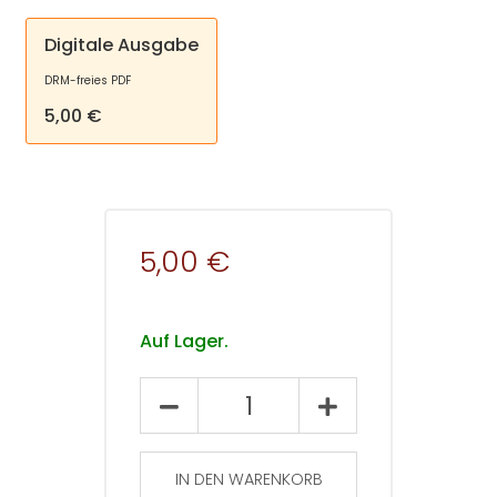
Digitale Ausgabe
DRM-freies PDF
5,00 €
5,00 €
Auf Lager.
Empirische
Pädagogik
2023
–
IN DEN WARENKORB