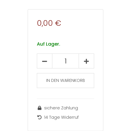
0,00 €
Auf Lager.
Lehrerbildung
auf
dem
Prüfstand
IN DEN WARENKORB
2020
–
13
sichere Zahlung
(1)
Kap.7
14 Tage Widerruf
[digital]