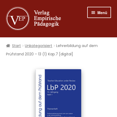
Zur
Zum
Menü
Navigation
Inhalt
springen
springen
Shop
Start
Unkategorisiert
Lehrerbildung auf dem
Programm
Prüfstand 2020 – 13 (1) Kap.7 [digital]
Publizieren
Suche
Mein Konto