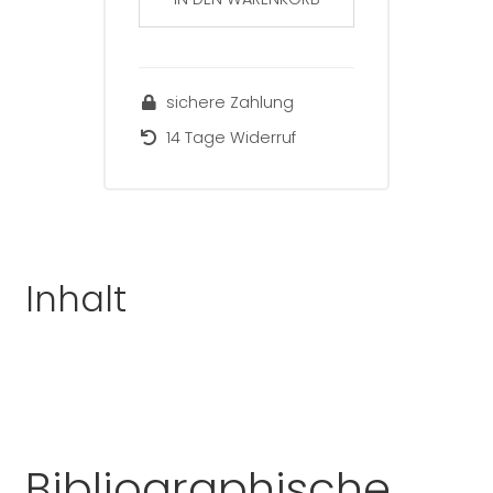
38
(1)
Kap.8
sichere Zahlung
[digital]
Menge
14 Tage Widerruf
Inhalt
Bibliographische