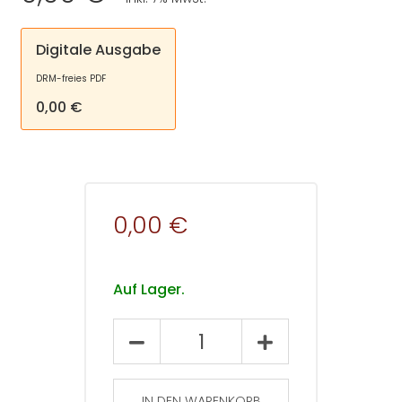
Digitale Ausgabe
DRM-freies PDF
0,00 €
0,00 €
Auf Lager.
Empirische
Pädagogik
2024
–
IN DEN WARENKORB