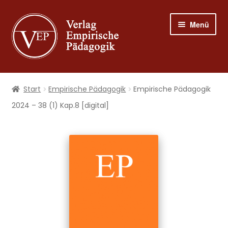
Zur
Zum
Menü
Navigation
Inhalt
springen
springen
Shop
Start
Empirische Pädagogik
Empirische Pädagogik
Programm
2024 – 38 (1) Kap.8 [digital]
Publizieren
Suche
Mein Konto