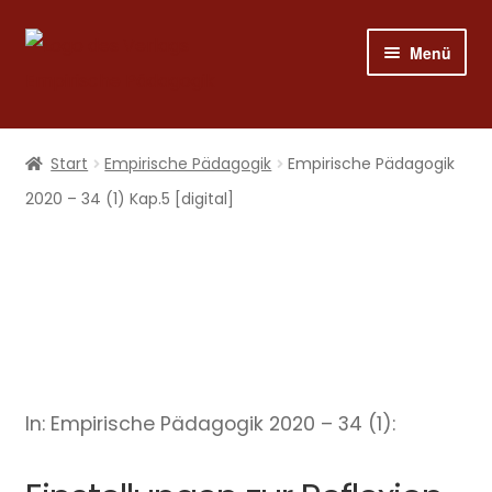
Zur
Zum
Menü
Navigation
Inhalt
springen
springen
Shop
Start
Empirische Pädagogik
Empirische Pädagogik
Programm
2020 – 34 (1) Kap.5 [digital]
Publizieren
Suche
Mein Konto
In: Empirische Pädagogik 2020 – 34 (1):