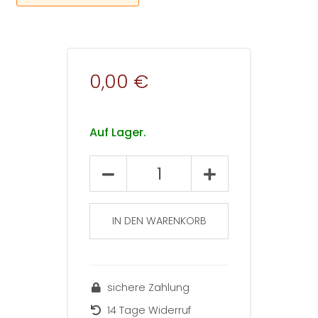
0,00 €
Auf Lager.
Beiträge
zur
Fremdsprachenvermittlung
56/2015
IN DEN WARENKORB
Menge
sichere Zahlung
14 Tage Widerruf