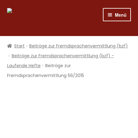
Zur
Zum
Menü
Navigation
Inhalt
springen
springen
Shop
Start
Beiträge zur Fremdsprachen­vermittlung (bzf)
Programm
Beiträge zur Fremdsprachenvermittlung (bzf) -
Laufende Hefte
Beiträge zur
Publizieren
Fremdsprachenvermittlung 56/2015
Suche
Mein Konto