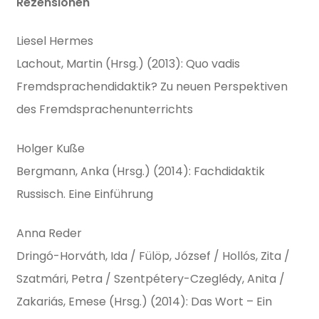
Rezensionen
Liesel Hermes
Lachout, Martin (Hrsg.) (2013): Quo vadis
Fremdsprachendidaktik? Zu neuen Perspektiven
des Fremdsprachenunterrichts
Holger Kuße
Bergmann, Anka (Hrsg.) (2014): Fachdidaktik
Russisch. Eine Einführung
Anna Reder
Dringó-Horváth, Ida / Fülöp, József / Hollós, Zita /
Szatmári, Petra / Szentpétery-Czeglédy, Anita /
Zakariás, Emese (Hrsg.) (2014): Das Wort – Ein