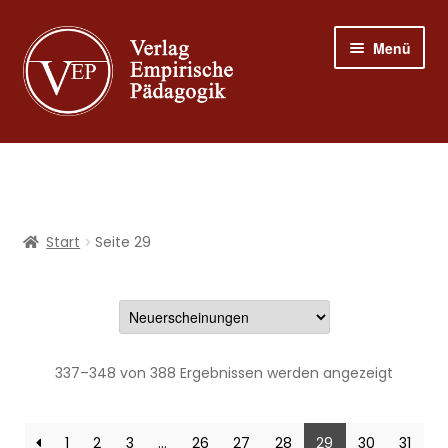
Zur
Zum
Menü
Navigation
Inhalt
springen
springen
Shop
Programm
Start
Seite 29
Publizieren
Suche
337–348 von 388 Ergebnissen werden angezeigt
Mein Konto
1
2
3
…
26
27
28
29
30
31