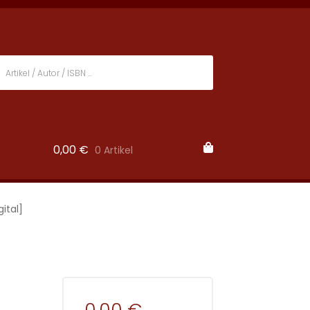
0,00
€
0 Artikel
ital]