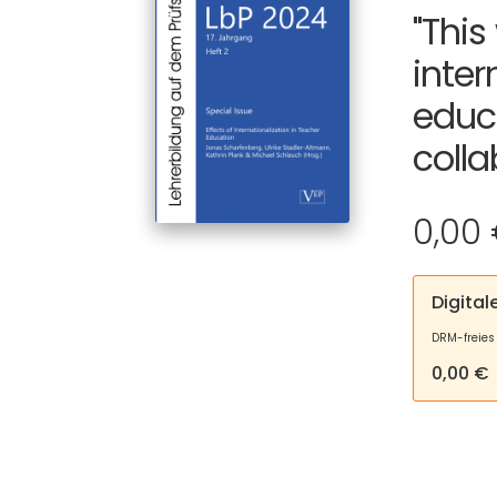
"This
inter
educ
coll
0,00
Digita
DRM-freies
0,00 €