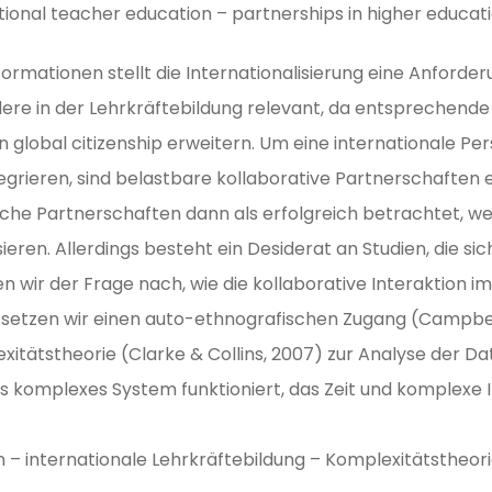
ional teacher education – partnerships in higher educat
rmationen stellt die Internationalisierung eine Anforder
ondere in der Lehrkräftebildung relevant, da entsprechen
 global citizenship erweitern. Um eine internationale Pers
tegrieren, sind belastbare kollaborative Partnerschaften 
olche Partnerschaften dann als erfolgreich betrachtet, 
ieren. Allerdings besteht ein Desiderat an Studien, die si
 wir der Frage nach, wie die kollaborative Interaktion im
 setzen wir einen auto-ethnografischen Zugang (Campbell
itätstheorie (Clarke & Collins, 2007) zur Analyse der Dat
s komplexes System funktioniert, das Zeit und komplexe 
– internationale Lehrkräftebildung – Komplexitätstheor