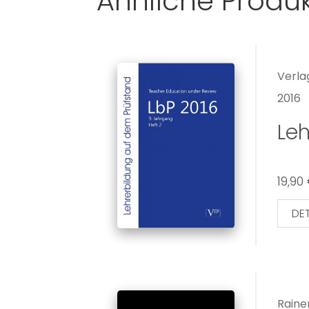
Ähnliche Produ
Verla
2016
Leh
19,90
DET
Raine