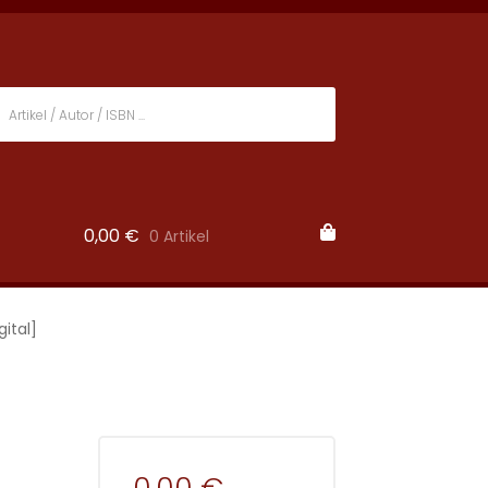
0,00
€
0 Artikel
ital]