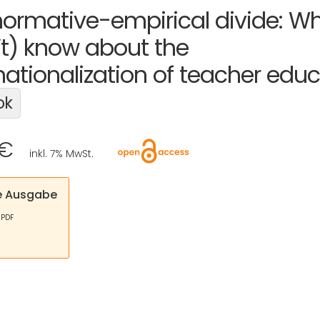
normative-empirical divide: W
’t) know about the
nationalization of teacher edu
ok
 €
inkl. 7% MwSt.
le Ausgabe
 PDF