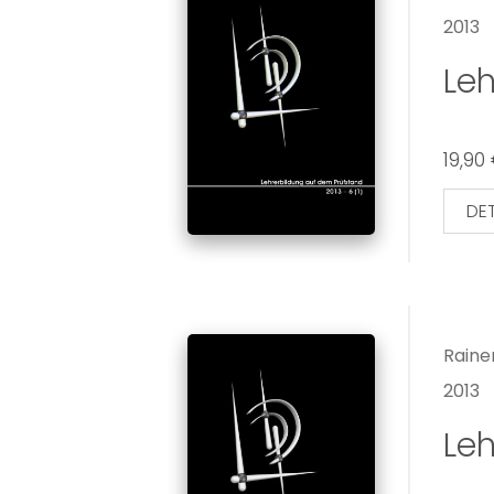
2013
Leh
19,90
DET
Raine
2013
Leh