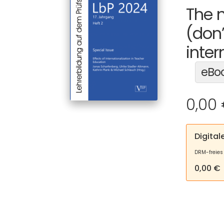
The 
(don
inter
eBo
0,00
Digita
DRM-freies
0,00 €