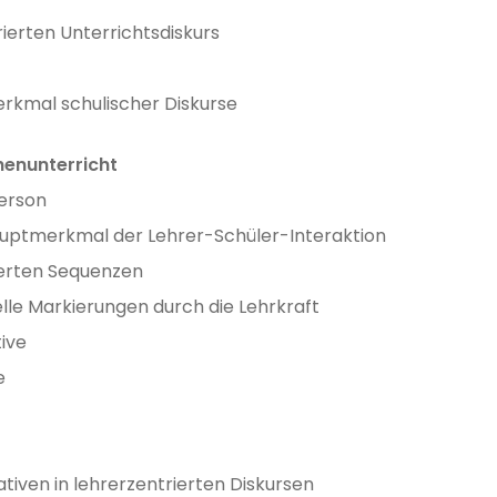
rierten Unterrichtsdiskurs
Merkmal schulischer Diskurse
henunterricht
person
auptmerkmal der Lehrer-Schüler-Interaktion
iierten Sequenzen
lle Markierungen durch die Lehrkraft
tive
e
iativen in lehrerzentrierten Diskursen