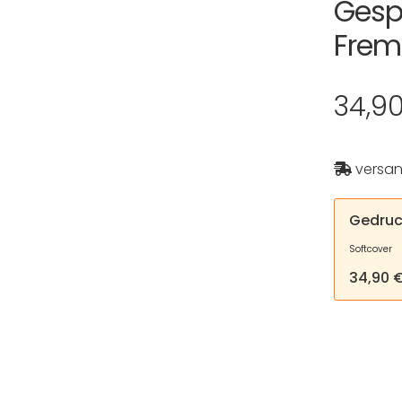
Gesp
Frem
34,9
versan
Gedruc
Softcover
34,90 