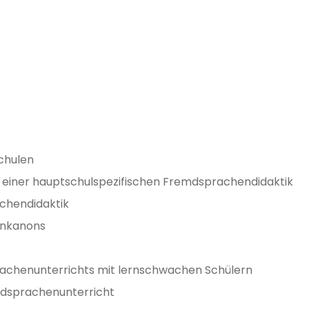
chulen
klung einer hauptschulspezifischen Fremdsprachendidaktik
chendidaktik
denkanons
sprachenunterrichts mit lernschwachen Schülern
emdsprachenunterricht