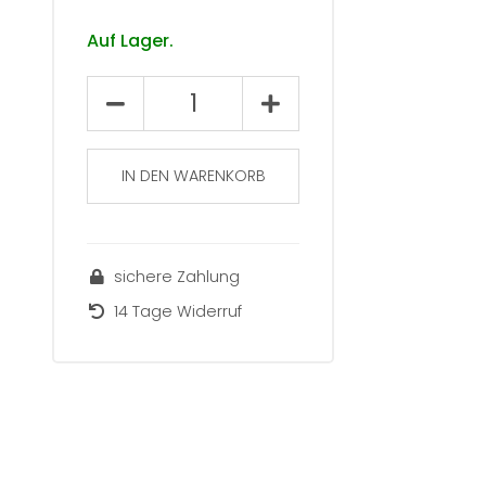
Auf Lager.
Landauer
Schriften
zur
Kommunikations-
IN DEN WARENKORB
und
Kulturwissenschaft
(16)
sichere Zahlung
Menge
14 Tage Widerruf