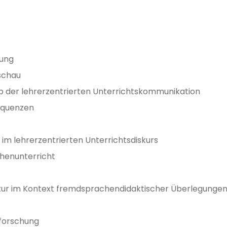
rung
tschau
b der lehrerzentrierten Unterrichtskommunikation
Sequenzen
m lehrerzentrierten Unterrichtsdiskurs
henunterricht
ktur im Kontext fremdsprachendidaktischer Überlegunge
sforschung