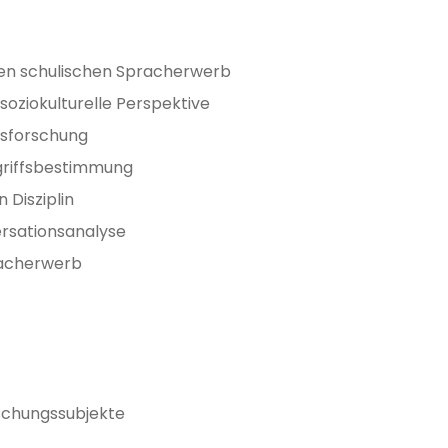
 den schulischen Spracherwerb
 soziokulturelle Perspektive
tsforschung
egriffsbestimmung
 Disziplin
ersationsanalyse
racherwerb
rschungssubjekte