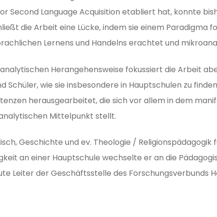
for Second Language Acquisition etabliert hat, konnte b
ließt die Arbeit eine Lücke, indem sie einem Paradigma fo
sprachlichen Lernens und Handelns erachtet und mikroana
nalytischen Herangehens­weise fokussiert die Arbeit aber
 Schüler, wie sie insbeson­dere in Hauptschulen zu finde
tenzen herausgearbeitet, die sich vor allem in dem manif
analytischen Mittelpunkt stellt.
lisch, Geschichte und ev. Theologie / Religionspädagogik
igkeit an einer Hauptschule wechselte er an die Pädagog
heute Leiter der Geschäftsstelle des Forschungsverbunds