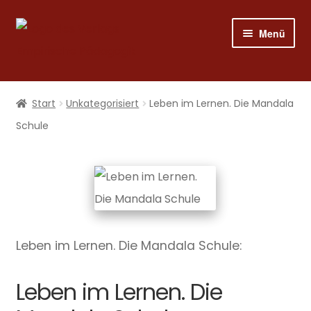
Zur
Zum
Menü
Navigation
Inhalt
springen
springen
Shop
Start
Unkategorisiert
Leben im Lernen. Die Mandala
Programm
Schule
Publizieren
Suche
Leben im Lernen. Die Mandala Schule:
Mein Konto
Leben im Lernen. Die