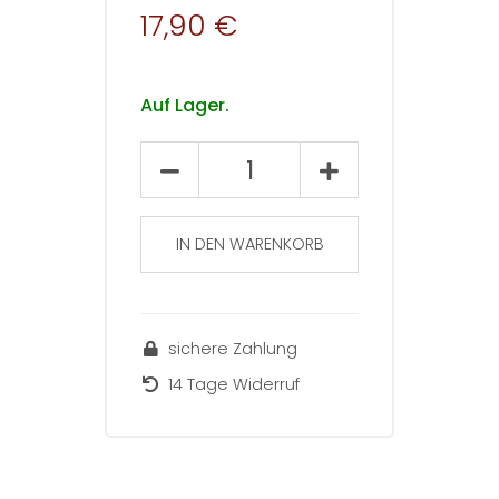
17,90 €
Auf Lager.
Leben
im
Lernen.
Die
IN DEN WARENKORB
Mandala
Schule
Menge
sichere Zahlung
14 Tage Widerruf