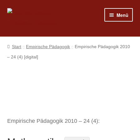
Zur
Zum
Menü
Navigation
Inhalt
springen
springen
Shop
Start
Empirische Pädagogik
Empirische Pädagogik 2010
Programm
– 24 (4) [digital]
Publizieren
Suche
Mein Konto
Empirische Pädagogik 2010 – 24 (4):