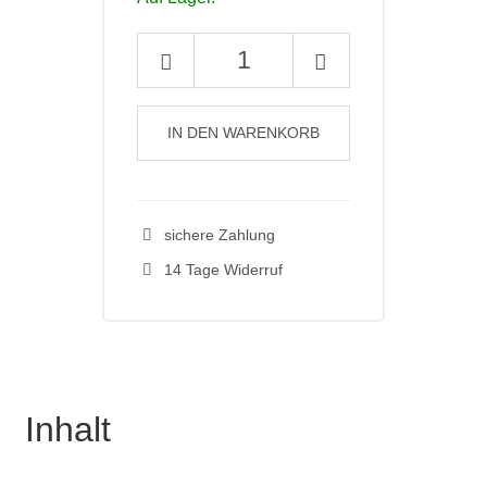
Empirische
Pädagogik
2010
–
IN DEN WARENKORB
24
(4)
[digital]
sichere Zahlung
Menge
14 Tage Widerruf
Inhalt