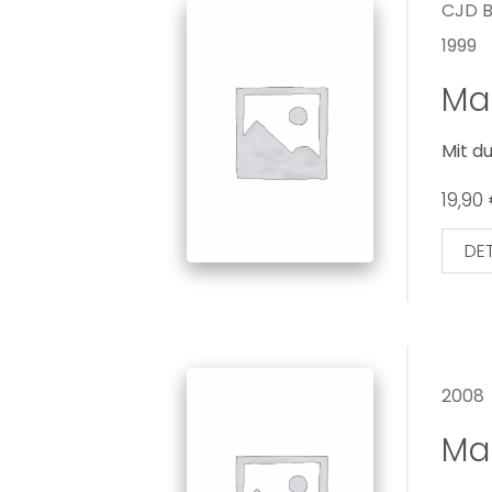
CJD B
1999
Mat
Mit d
19,90
DET
2008
Mat