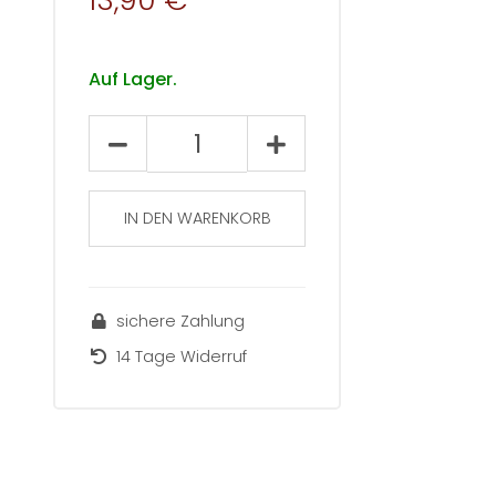
13,90 €
Auf Lager.
Materialien
für
Lehre,
Aus-
IN DEN WARENKORB
&
Weiterbildung
(31)
sichere Zahlung
Menge
14 Tage Widerruf