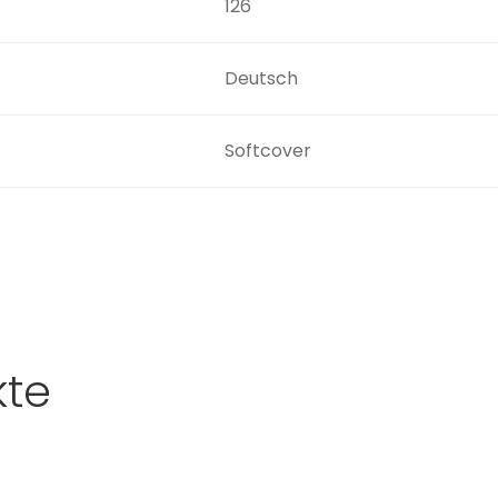
126
Deutsch
Softcover
kte