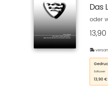
Das L
oder w
13,9
versan
Gedruc
Softcover
13,90 €