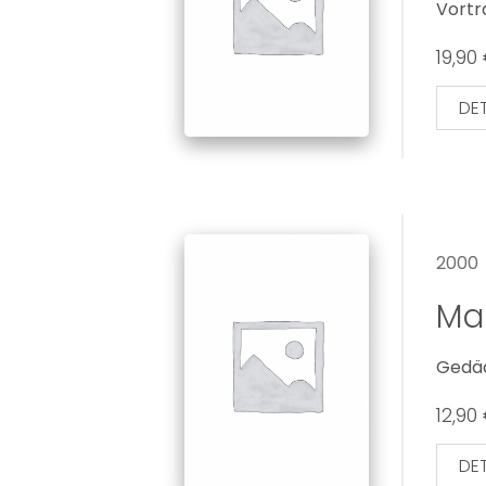
Vortr
19,90
DET
2000
Mat
Gedäc
12,90
DET